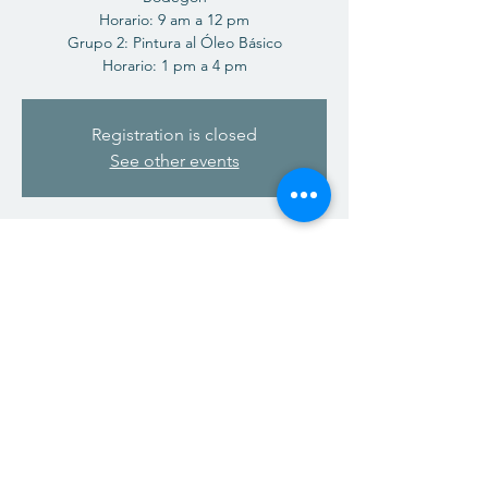
Horario: 9 am a 12 pm
Grupo 2: Pintura al Óleo Básico
Registration is closed
See other events
Heure et lieu
03 févr. 2024, 09:00 – 24 févr. 2024, 16:00
San Juan, 500 C. Ing. Antolín Nin Martínez,
San Juan, 00918, Puerto Rico
À propos de l'événement
¡Aprovecha esta oportunidad única para
mejorar tus habilidades artísticas! Clases
durante 4 sábados consecutivos, tres horas