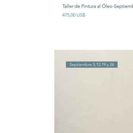
Vista rápida
Taller de Pintura al Óleo-Septiem
Precio
475,00 US$
Septiembre 5,12.19 y 26