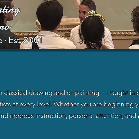
ting
ro
o · Est. 2001
in classical drawing and oil painting — taught in
ists at every level. Whether you are beginning yo
ind rigorous instruction, personal attention, and 