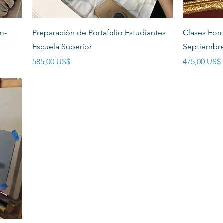
Vista rápida
am-
Preparación de Portafolio Estudiantes
Clases For
Escuela Superior
Septiembr
Precio
Precio
585,00 US$
475,00 US$