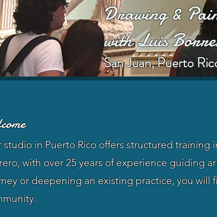
Drawing & Pain
with Luis Borre
​San Juan, Puerto Ric
lcome
 studio in Puerto Rico offers structured training 
rero, with over 25 years of experience guiding art
rney or deepening an existing practice, you will f
munity.