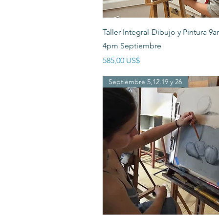
Vista rápida
Taller Integral-Dibujo y Pintura 9
4pm Septiembre
Precio
585,00 US$
Septiembre 5,12.19 y 26